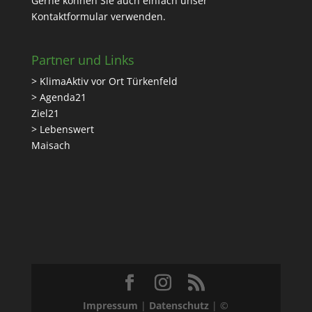
Gerne können Sie auch einfach unser
Kontaktformular
verwenden.
Partner und Links
> KlimaAktiv vor Ort Türkenfeld
> Agenda21
Ziel21
> Lebenswert
Maisach
Impressum
|
Datenschutz
| ©