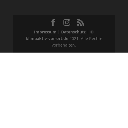
Impressum
|
Datenschutz
| ©
klimaaktiv-vor-ort.de
2021. Alle Rechte
vorbehalten.