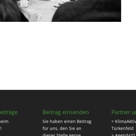
eiträge
Beitrag einsenden
Partner u
beim
Sie haben einen Beitrag
> KlimaAktiv
!
für uns, den Sie an
Türkenfeld
dieser Stelle gerne
> Agenda21