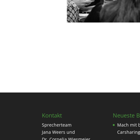
Kontakt
Neueste B
Sprecherteam
Mach mit 
Jana Weers und
Carsharing
Dr. Cornelia Wiesmeier