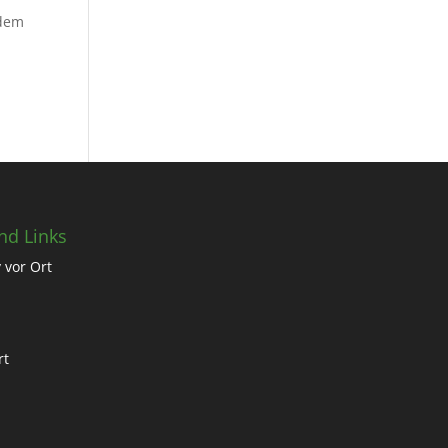
 dem
nd Links
 vor Ort
rt