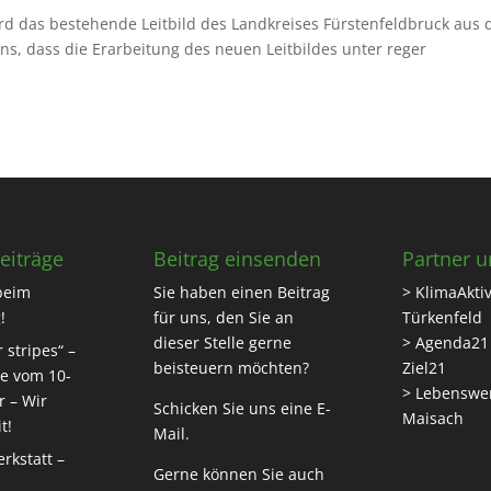
wird das bestehende Leitbild des Landkreises Fürstenfeldbruck aus
uns, dass die Erarbeitung des neuen Leitbildes unter reger
eiträge
Beitrag einsenden
Partner u
beim
Sie haben einen Beitrag
> KlimaAktiv
!
für uns, den Sie an
Türkenfeld
dieser Stelle gerne
> Agenda21
 stripes“ –
beisteuern möchten?
Ziel21
e vom 10-
> Lebenswe
r – Wir
Schicken Sie uns eine
E-
Maisach
t!
Mail
.
rkstatt –
Gerne können Sie auch