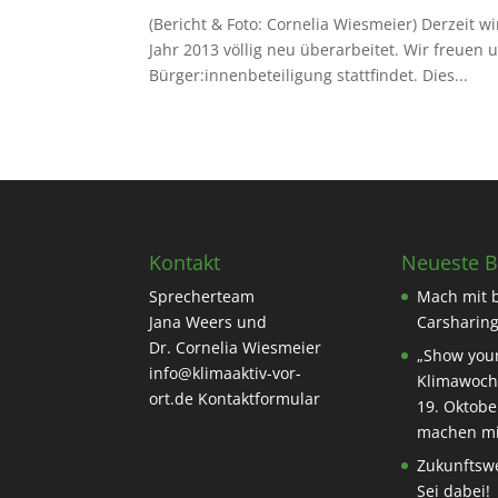
(Bericht & Foto: Cornelia Wiesmeier) Derzeit 
Jahr 2013 völlig neu überarbeitet. Wir freuen 
Bürger:innenbeteiligung stattfindet. Dies...
Kontakt
Neueste B
Sprecherteam
Mach mit 
Jana Weers und
Carsharing
Dr. Cornelia Wiesmeier
„Show your
info@klimaaktiv-vor-
Klimawoch
ort.de
Kontaktformular
19. Oktobe
machen mi
Zukunftswe
Sei dabei!