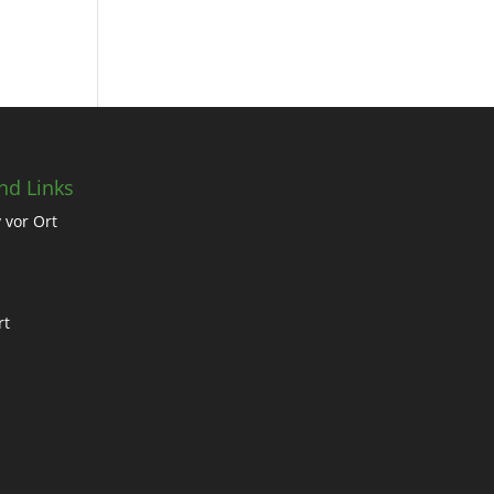
nd Links
 vor Ort
rt