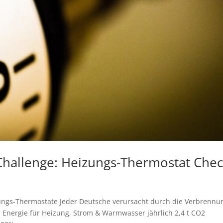
Challenge: Heizungs-Thermostat Che
ungs-Thermostate Jeder Deutsche verursacht durch die Verbrennu
n Energie für Heizung, Strom & Warmwasser jährlich 2,4 t CO2