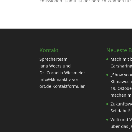
Emissionen. Damit ist der Bereich Wohnen für 
Kontakt
Neueste B
Sprecherteam
Mach mit 
Jana Weers und
Carsharing
Dr. Cornelia Wiesmeier
„Show your
info@klimaaktiv-vor-
Klimawoch
ort.de
Kontaktformular
19. Oktobe
machen mi
Zukunftswe
Sei dabei!
Willi und 
über das J