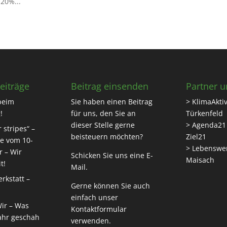
20%...
eiträge
Beitrag einsenden
Partner u
beim
Sie haben einen Beitrag
> KlimaAktiv
!
für uns, den Sie an
Türkenfeld
dieser Stelle gerne
> Agenda21
 stripes“ –
beisteuern möchten?
Ziel21
e vom 10-
> Lebenswe
r – Wir
Schicken Sie uns eine
E-
Maisach
t!
Mail
.
rkstatt –
Gerne können Sie auch
einfach unser
Wir – Was
Kontaktformular
ahr geschah
verwenden.