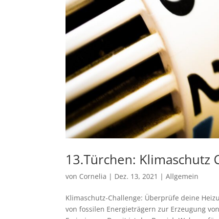
13.Türchen: Klimaschutz 
von
Cornelia
|
Dez. 13, 2021
|
Allgemein
Klimaschutz-Challenge: Überprüfe deine Heiz
von fossilen Energieträgern zur Erzeugung vo