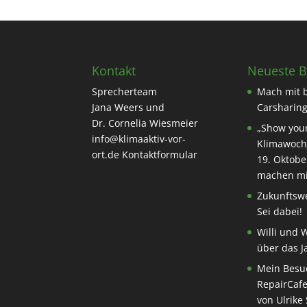
Kontakt
Neueste B
Sprecherteam
Mach mit 
Jana Weers und
Carsharing
Dr. Cornelia Wiesmeier
„Show your
info@klimaaktiv-vor-
Klimawoch
ort.de
Kontaktformular
19. Oktobe
machen mi
Zukunftswe
Sei dabei!
Willi und 
über das J
Mein Besu
RepairCafe
von Ulrike