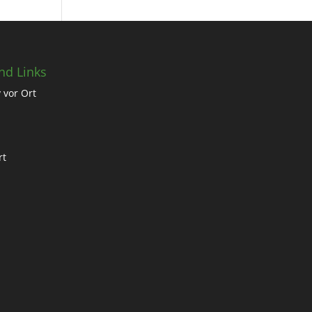
nd Links
 vor Ort
rt