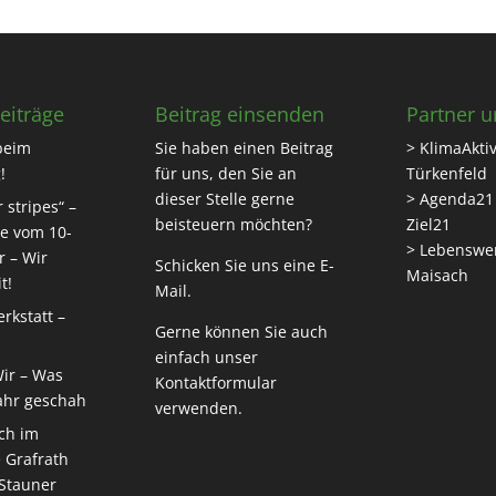
eiträge
Beitrag einsenden
Partner u
beim
Sie haben einen Beitrag
> KlimaAktiv
!
für uns, den Sie an
Türkenfeld
dieser Stelle gerne
> Agenda21
 stripes“ –
beisteuern möchten?
Ziel21
e vom 10-
> Lebenswe
r – Wir
Schicken Sie uns eine
E-
Maisach
t!
Mail
.
rkstatt –
Gerne können Sie auch
einfach unser
Wir – Was
Kontaktformular
ahr geschah
verwenden.
ch im
 Grafrath
 Stauner