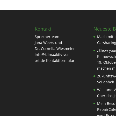
Kontakt
Neueste B
Sprecherteam
Mach mit 
Jana Weers und
Carsharing
Dr. Cornelia Wiesmeier
„Show your
info@klimaaktiv-vor-
Klimawoch
ort.de
Kontaktformular
19. Oktobe
machen mi
Zukunftswe
Sei dabei!
Willi und 
über das J
Mein Besu
RepairCafe
von Ulrike