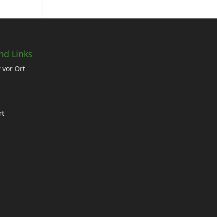
nd Links
 vor Ort
rt