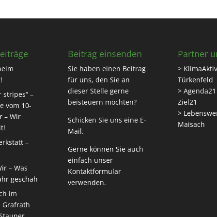
eiträge
Beitrag einsenden
Partner u
beim
Sie haben einen Beitrag
> KlimaAktiv
!
für uns, den Sie an
Türkenfeld
dieser Stelle gerne
> Agenda21
 stripes“ –
beisteuern möchten?
Ziel21
e vom 10-
> Lebenswe
r – Wir
Schicken Sie uns eine
E-
Maisach
t!
Mail
.
rkstatt –
Gerne können Sie auch
einfach unser
Wir – Was
Kontaktformular
ahr geschah
verwenden.
ch im
 Grafrath
 Stauner