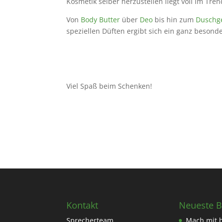
Kosmetik selber herzustellen liegt voll im Tren
Von
Body Butter
über
Deo
bis hin zum
Duschg
speziellen Düften ergibt sich ein ganz beson
Viel Spaß beim Schenken!
Kontakt
Neueste B
Sprecherteam
Mach mit 