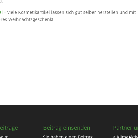
d.
el
– viele Kosmetikartikel lassen sich gut selber herstellen und mit
deres Weihnachtsgeschenk!
eiträge
Beitrag einsenden
Partner u
beim
Sie haben einen Beitrag
> KlimaAktiv