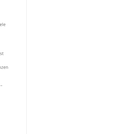
ele
st
enzen
 –