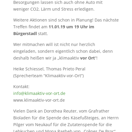
Besorgungen lassen sich auch ohne Auto mit
weniger CO2, Lärm und Stress erledigen.
Weitere Aktionen sind schon in Planung! Das nächste
Treffen findet am
11.01.19 um 19 Uhr
im
Bürgerstadl
statt.
Wer mitmachen will ist nicht nur herzlich
eingeladen, sondern eigentlich schon dabei, denn
deshalb heißen wir ja „klimaaktiv
vor
Ort
“!
Heike Schiessel, Thomas Prieto Peral
(Sprecherteam “Klimaaktiv-vor-Ort“)
Kontakt:
info@klimaaktiv-vor-ort.de
www.klimaaktiv-vor-ort.de
Vielen Dank an Dorothea Reuter, vom Grafrather
Bioladen für die Spende des Käsefußteiges, an Herrn
Pilger vom Neukauf für die Zutatenspende für die
Lebkuchen und Mona Ragheb von „Crêpes De Broc“