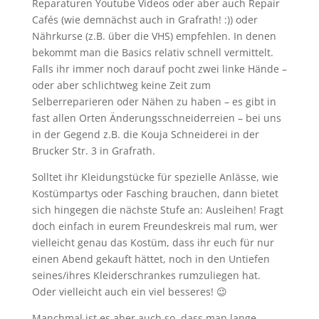
Reparaturen Youtube Videos oder aber auch Repair
Cafés (wie demnächst auch in Grafrath! :)) oder
Nährkurse (z.B. über die VHS) empfehlen. In denen
bekommt man die Basics relativ schnell vermittelt.
Falls ihr immer noch darauf pocht zwei linke Hände –
oder aber schlichtweg keine Zeit zum
Selberreparieren oder Nähen zu haben – es gibt in
fast allen Orten Änderungsschneiderreien – bei uns
in der Gegend z.B. die Kouja Schneiderei in der
Brucker Str. 3 in Grafrath.
Solltet ihr Kleidungstücke für spezielle Anlässe, wie
Kostümpartys oder Fasching brauchen, dann bietet
sich hingegen die nächste Stufe an: Ausleihen! Fragt
doch einfach in eurem Freundeskreis mal rum, wer
vielleicht genau das Kostüm, dass ihr euch für nur
einen Abend gekauft hättet, noch in den Untiefen
seines/ihres Kleiderschrankes rumzuliegen hat.
Oder vielleicht auch ein viel besseres! 😉
Manchmal ist es aber auch so, dass man lange