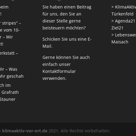
beim
Sie haben einen Beitrag
> KlimaAktiv
!
für uns, den Sie an
Türkenfeld
dieser Stelle gerne
> Agenda21
 stripes“ –
beisteuern möchten?
Ziel21
e vom 10-
> Lebenswe
r – Wir
Schicken Sie uns eine
E-
Maisach
t!
Mail
.
rkstatt –
Gerne können Sie auch
einfach unser
Wir – Was
Kontaktformular
ahr geschah
verwenden.
ch im
 Grafrath
 Stauner
©
klimaaktiv-vor-ort.de
2021. Alle Rechte vorbehalten.