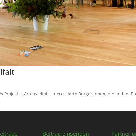
lfalt
Projektes Artenvielfalt. Interessierte Bürger:innen, die in dem Pr
n!
eiträge
Beitrag einsenden
Partner u