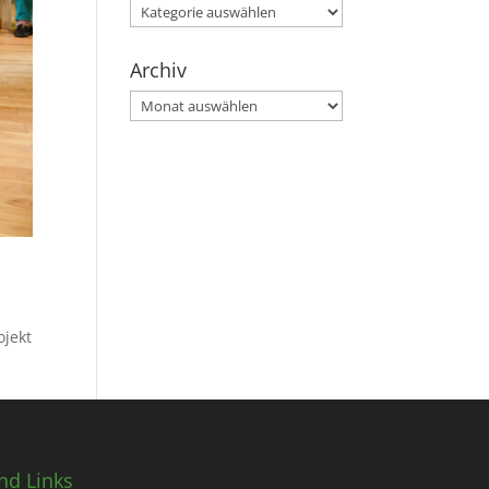
Kategorien
Archiv
Archiv
ojekt
nd Links