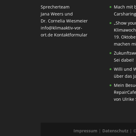
Sprecherteam
Mach mit 
Jana Weers und
Carsharing
Dr. Cornelia Wiesmeier
„Show your
info@klimaaktiv-vor-
Klimawoch
ort.de
Kontaktformular
19. Oktobe
machen mi
Zukunftswe
Sei dabei!
Willi und 
über das J
Mein Besu
RepairCafe
von Ulrike
Impressum
|
Datenschutz
| 