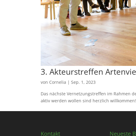
3. Akteurstreffen Artenvie
von
Cornelia
|
Sep. 1, 2023
Das nächste Vernetzungstreffen im Rahmen des 
aktiv werden wollen sind herzlich willkomme
Kontakt
Neueste B