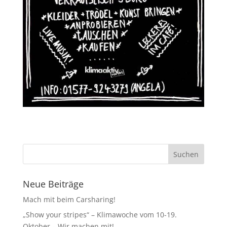
Neue Beiträge
Mach mit beim Carsharing!
„Show your stripes“ – Klimawoche vom 10-19.
Oktober – Wir machen mit!