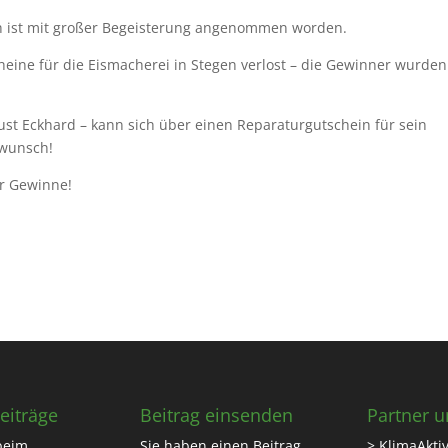
th ist mit großer Begeisterung angenommen worden.
eine für die Eismacherei in Stegen verlost – die Gewinner wurden
ust Eckhard – kann sich über einen Reparaturgutschein für sein
kwunsch!
er Gewinne!
eiträge
Beitrag einsenden
Partner u
beim
Sie haben einen Beitrag
> KlimaAktiv