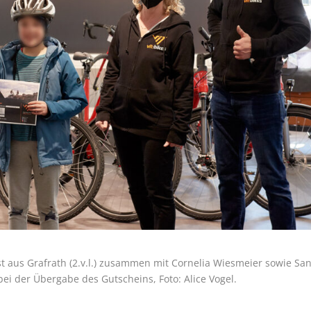
t aus Grafrath (2.v.l.) zusammen mit Cornelia Wiesmeier sowie Sa
bei der Übergabe des Gutscheins, Foto: Alice Vogel.