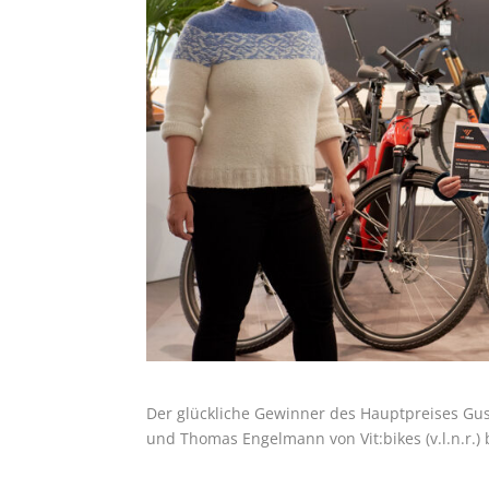
Der glückliche Gewinner des Hauptpreises Gus
und Thomas Engelmann von Vit:bikes (v.l.n.r.) 