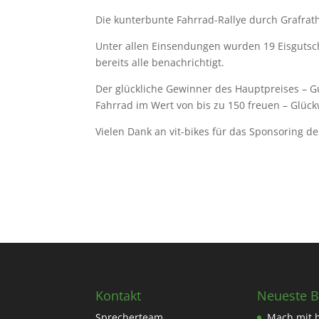
Die kunterbunte Fahrrad-Rallye durch Grafra
Unter allen Einsendungen wurden 19 Eisgutsch
bereits alle benachrichtigt.
Der glückliche Gewinner des Hauptpreises – G
Fahrrad im Wert von bis zu 150 freuen – Glüc
Vielen Dank an vit-bikes für das Sponsoring d
Kontakt
Neueste B
Sprecherteam
Mach mit 