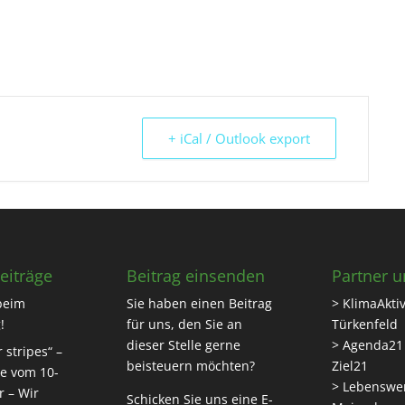
+ iCal / Outlook export
eiträge
Beitrag einsenden
Partner u
beim
Sie haben einen Beitrag
> KlimaAktiv
!
für uns, den Sie an
Türkenfeld
dieser Stelle gerne
> Agenda21
 stripes“ –
beisteuern möchten?
Ziel21
e vom 10-
> Lebenswe
r – Wir
Schicken Sie uns eine
E-