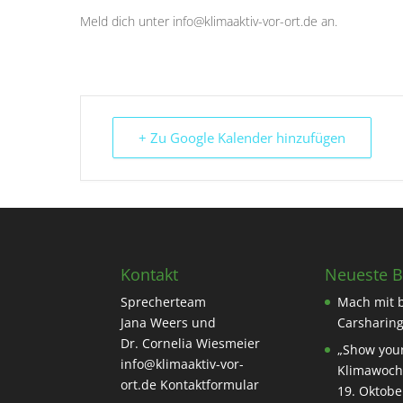
Meld dich unter info@klimaaktiv-vor-ort.de an.
+ Zu Google Kalender hinzufügen
Kontakt
Neueste B
Sprecherteam
Mach mit 
Jana Weers und
Carsharing
Dr. Cornelia Wiesmeier
„Show your
info@klimaaktiv-vor-
Klimawoch
ort.de
Kontaktformular
19. Oktobe