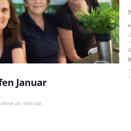
M
„
–
Z
K
fen Januar
m Monat um 19:00 statt.