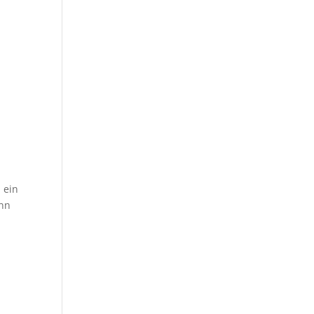
 ein
ann