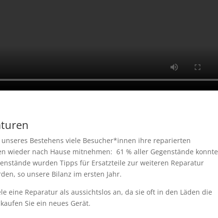
aturen
r unseres Bestehens viele Besucher*innen ihre reparierten
ilien wieder nach Hause mitnehmen: 61 % aller Gegenstände konnt
genstände wurden Tipps für Ersatzteile zur weiteren Reparatur
den, so unsere Bilanz im ersten Jahr.
e eine Reparatur als aussichtslos an, da sie oft in den Läden die
kaufen Sie ein neues Gerät.