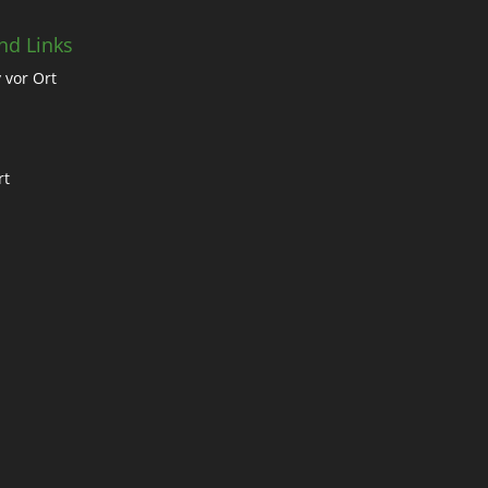
nd Links
 vor Ort
rt