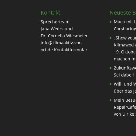
Kontakt
Neueste B
Sprecherteam
Mach mit 
Jana Weers und
Carsharing
Dr. Cornelia Wiesmeier
„Show your
info@klimaaktiv-vor-
Klimawoch
ort.de
Kontaktformular
19. Oktobe
machen mi
Zukunftswe
Sei dabei!
Willi und 
über das J
Mein Besu
RepairCafe
von Ulrike