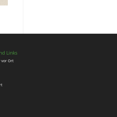
nd Links
 vor Ort
rt