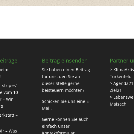
eiträge
Beitrag einsenden
Partner u
beim
Sie haben einen Beitrag
> KlimaAktiv
!
für uns, den Sie an
Türkenfeld
dieser Stelle gerne
> Agenda21
 stripes“ –
beisteuern möchten?
Ziel21
e vom 10-
> Lebenswe
r – Wir
Schicken Sie uns eine
E-
Maisach
t!
Mail
.
rkstatt –
Gerne können Sie auch
einfach unser
Wir – Was
Kontaktformular