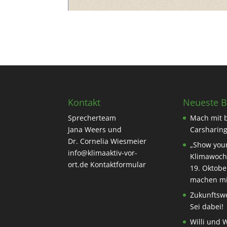
Kontakt
Neueste B
Sprecherteam
Mach mit 
Jana Weers und
Carsharing
Dr. Cornelia Wiesmeier
„Show your
info@klimaaktiv-vor-
Klimawoch
ort.de
Kontaktformular
19. Oktobe
machen mi
Zukunftswe
Sei dabei!
Willi und 